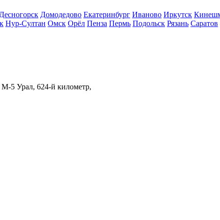
Десногорск
Домодедово
Екатеринбург
Иваново
Иркутск
Кинеш
к
Нур-Султан
Омск
Орёл
Пенза
Пермь
Подольск
Рязань
Саратов
 М-5 Урал, 624-й километр,