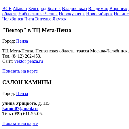
ВСЕ
Абакан
Белгород
Братск
Владикавказ
Владимир
Воронеж
область
Набережные Челны
Новокузнецк
Новосибирск
Ногинс
Челябинск
Чита
Энгельс
Якутск
"Вектор" в ТЦ Мега-Пенза
Город:
Пенза
ТЦ Мега-Пенза, Пензенская область, трасса Москва-Челябинск,
Тел.
(8412
) 202-453.
Сайт:
vektor-penza.ru
Показать на карте
САЛОН КАМИНЫ
Город:
Пенза
улица Урицкого, д. 115
kamin07@mail.ru
Тел.
(999
) 611-55-05.
Показать на карте