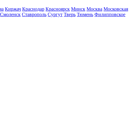
ма
Киржач
Краснодар
Красноярск
Минск
Москва
Московская
Смоленск
Ставрополь
Сургут
Тверь
Тюмень
Филипповское