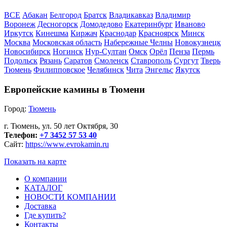
ВСЕ
Абакан
Белгород
Братск
Владикавказ
Владимир
Воронеж
Десногорск
Домодедово
Екатеринбург
Иваново
Иркутск
Кинешма
Киржач
Краснодар
Красноярск
Минск
Москва
Московская область
Набережные Челны
Новокузнецк
Новосибирск
Ногинск
Нур-Султан
Омск
Орёл
Пенза
Пермь
Подольск
Рязань
Саратов
Смоленск
Ставрополь
Сургут
Тверь
Тюмень
Филипповское
Челябинск
Чита
Энгельс
Якутск
Европейские камины в Тюмени
Город:
Тюмень
г. Тюмень, ул. 50 лет Октября, 30
Телефон:
+7 3452 57 53 40
Сайт:
https://www.evrokamin.ru
Показать на карте
О компании
КАТАЛОГ
НОВОСТИ КОМПАНИИ
Доставка
Где купить?
Контакты